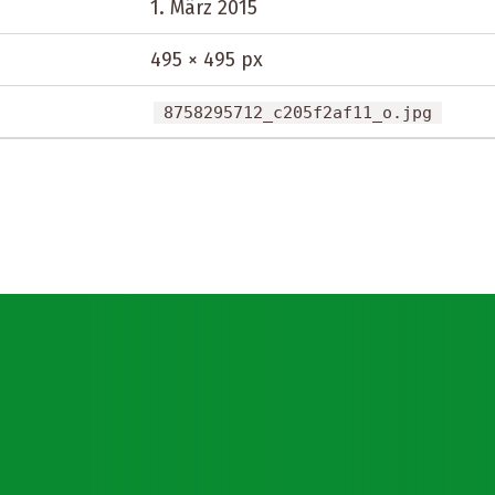
1. März 2015
495 × 495 px
8758295712_c205f2af11_o.jpg