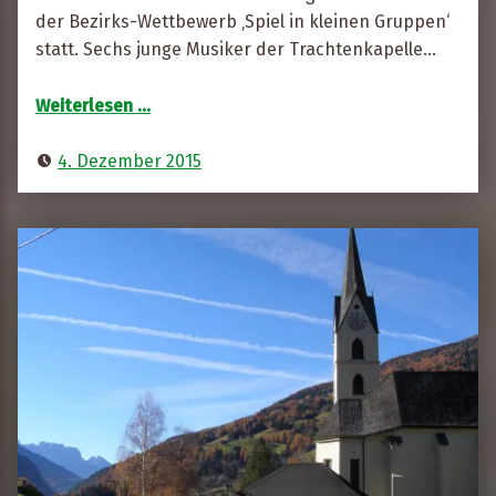
t
der Bezirks-Wettbewerb ‚Spiel in kleinen Gruppen‘
a
statt. Sechs junge Musiker der Trachtenkapelle…
F
“Spiel in kleinen Gruppen”
r
Weiterlesen
…
e
s
4. Dezember 2015
s
e
r