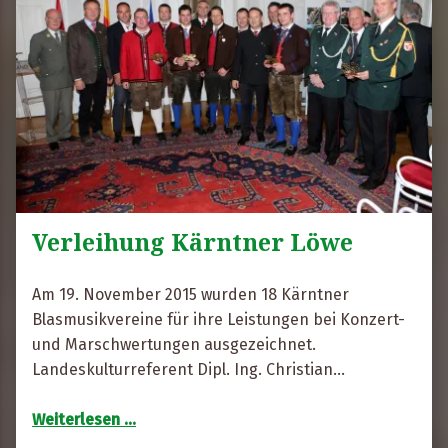
Verleihung Kärntner Löwe
R
i
Am 19. November 2015 wurden 18 Kärntner
t
Blasmusikvereine für ihre Leistungen bei Konzert-
a
und Marschwertungen ausgezeichnet.
F
Landeskulturreferent Dipl. Ing. Christian…
r
“Verleihung Kärntner Löwe”
e
Weiterlesen
…
s