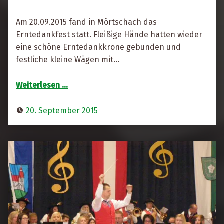
R
i
Am 20.09.2015 fand in Mörtschach das
t
Erntedankfest statt. Fleißige Hände hatten wieder
a
eine schöne Erntedankkrone gebunden und
F
festliche kleine Wägen mit…
r
“Erntedank”
e
Weiterlesen
…
s
s
20. September 2015
e
r