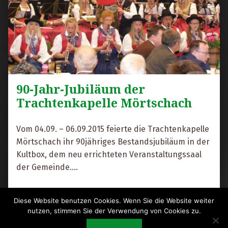
90-Jahr-Jubiläum der
Trachtenkapelle Mörtschach
R
i
t
Vom 04.09. – 06.09.2015 feierte die Trachtenkapelle
a
Mörtschach ihr 90jähriges Bestandsjubiläum in der
F
Kultbox, dem neu errichteten Veranstaltungssaal
r
der Gemeinde.…
e
“90-Jahr-Jubiläum der Trachtenkapelle Mörtschach”
s
Weiterlesen
…
Diese Website benutzen Cookies. Wenn Sie die Website weiter
s
nutzen, stimmen Sie der Verwendung von Cookies zu.
e
8. September 2015