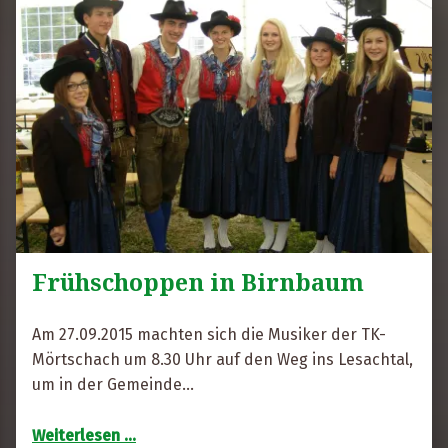
Frühschoppen in Birnbaum
R
i
Am 27.09.2015 machten sich die Musiker der TK-
t
Mörtschach um 8.30 Uhr auf den Weg ins Lesachtal,
a
um in der Gemeinde…
F
“Frühschoppen in Birnbaum”
r
Weiterlesen
…