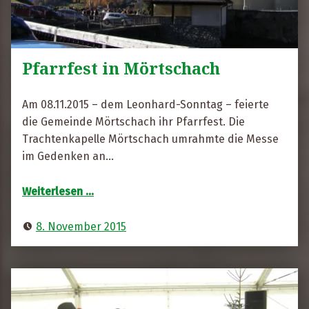
Pfarrfest in Mörtschach
R
i
Am 08.11.2015 – dem Leonhard-Sonntag – feierte
t
die Gemeinde Mörtschach ihr Pfarrfest. Die
a
Trachtenkapelle Mörtschach umrahmte die Messe
F
im Gedenken an…
r
“Pfarrfest in Mörtschach”
e
Weiterlesen
…
s
s
8. November 2015
e
r