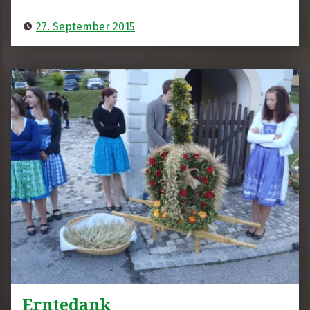
e
s
27. September 2015
s
e
r
Erntedank