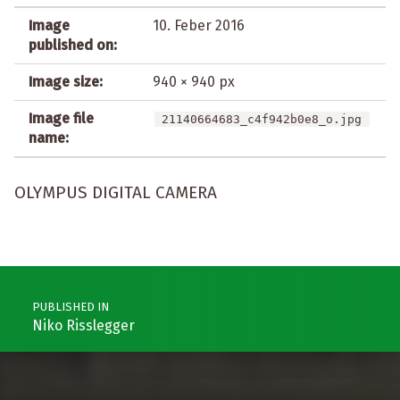
Image
10. Feber 2016
published on:
Image size:
940 × 940 px
Image file
21140664683_c4f942b0e8_o.jpg
name:
OLYMPUS DIGITAL CAMERA
Post navigation
PUBLISHED IN
Niko Risslegger