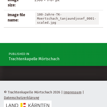
size:
Image file
100-Jahre-TK-
Moertschach_tanjaundjosef_0001-
name:
scaled.jpg
Post navigation
PUBLISHED IN
Trachtenkapelle Mörtschach
© Trachtenkapelle Mörtschach 2026
|
Impressum
|
Datenschutzerklärung