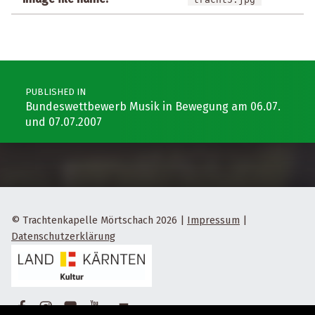
Post navigation
PUBLISHED IN
Bundeswettbewerb Musik in Bewegung am 06.07.
und 07.07.2007
© Trachtenkapelle Mörtschach 2026
|
Impressum
|
Datenschutzerklärung
Facebook
Instagram
Flickr
Yotube
Back to top ↑