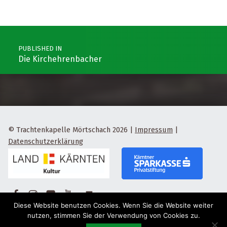
Post navigation
PUBLISHED IN
Die Kirchehrenbacher
© Trachtenkapelle Mörtschach 2026
|
Impressum
|
Datenschutzerklärung
Facebook
Instagram
Flickr
Yotube
Back to top ↑
Diese Website benutzen Cookies. Wenn Sie die Website weiter
nutzen, stimmen Sie der Verwendung von Cookies zu.