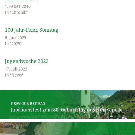
1. Feber 2010
In "Chronik"
100 Jahr-Feier, Sonntag
8. Juni 2025
In "2025"
Jugendwoche 2022
17. Juli 2022
In "News"
Skip back to main navigation
Post navigation
PREVIOUS BEITRAG
Jubiläumsfest zum 80. Geburtstag unserer Kapelle