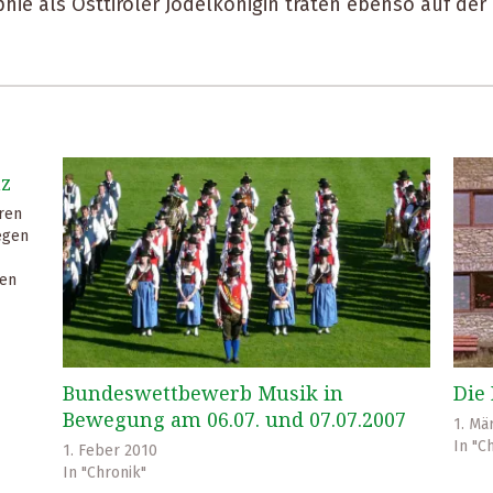
ie als Osttiroler Jodelkönigin traten ebenso auf der 
nz
ren
egen
ten
r TK-
Bundeswettbewerb Musik in
Die
Bewegung am 06.07. und 07.07.2007
1. Mä
In "C
1. Feber 2010
In "Chronik"