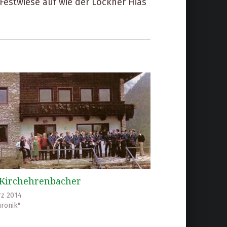
Festwiese auf wie der Lockner Hias
 Kirchehrenbacher
rz 2014
hronik"