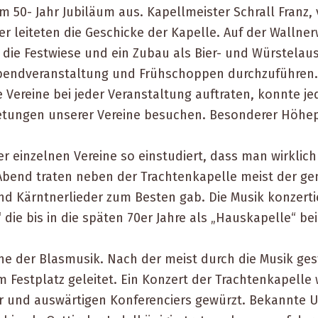
 50- Jahr Jubiläum aus. Kapellmeister Schrall Franz, v
r leiteten die Geschicke der Kapelle. Auf der Wallne
die Festwiese und ein Zubau als Bier- und Würstelaus
bendveranstaltung und Frühschoppen durchzuführen. 
e Vereine bei jeder Veranstaltung auftraten, konnte j
ietungen unserer Vereine besuchen. Besonderer Höh
 einzelnen Vereine so einstudiert, dass man wirklich
bend traten neben der Trachtenkapelle meist der gem
d Kärntnerlieder zum Besten gab. Die Musik konzertie
die bis in die späten 70er Jahre als „Hauskapelle“ be
e der Blasmusik. Nach der meist durch die Musik ges
m Festplatz geleitet. Ein Konzert der Trachtenkapell
r und auswärtigen Konferenciers gewürzt. Bekannte U