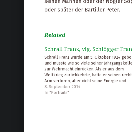
seinen Mannen oder der Nogler Soph
oder später der Bartiller Peter.
Related
Schrall Franz, vlg. Schlögger Fra
Schrall Franz wurde am 5. Oktober 1924 gebo
und musste wie so viele seiner Jahrgangskoll
zur Wehrmacht einrücken. Als er aus dem
Weltkrieg zurückkehrte, hatte er seinen rech
Arm verloren, aber nicht seine Energie und
lebensbejahende Einstellung. Er trat 1946 de
8. September 2014
Mörtschach als Posaunist bei, der er bis 1992
In "Portraits"
angehörte.…
Skip back to main navigation