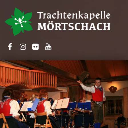
Trachtenkapelle Mörtschach
Facebook
Instagram
Flickr
Yotube