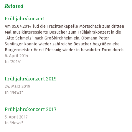
Related
Frühjahrskonzert
Am 05.04.2014 lud die Trachtenkapelle Mörtschach zum dritten
Mal musikinteressierte Besucher zum Frühjahrskonzert in die
„Alte Schmelz“ nach Großkirchheim ein. Obmann Peter
Suntinger konnte wieder zahlreiche Besucher begrüßen ehe
Bürgermeister Horst Plössnig wieder in bewährter Form durch
das bunt gemischte Programm führte. Die Stücke wurden
6. April 2014
abwechselnd vom Kapellmeister Richard Unterreiner…
In "2014"
Frühjahrskonzert 2019
24. März 2019
In "News"
Frühjahrskonzert 2017
5. April 2017
In "News"
Skip back to main navigation