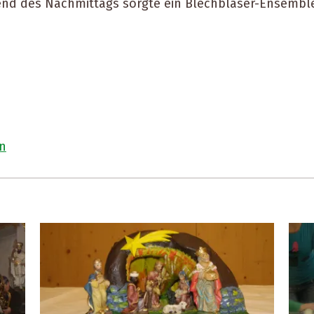
end des Nachmittags sorgte ein Blechbläser-Ensemble
n