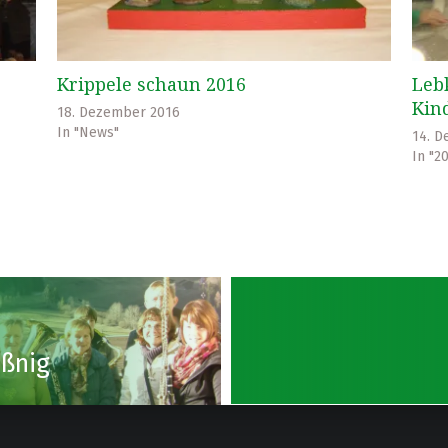
Krippele schaun 2016
Leb
Kin
18. Dezember 2016
In "News"
14. D
In "2
ößnig