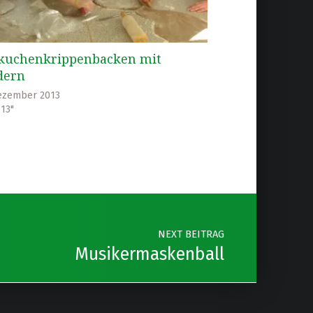
kuchenkrippenbacken mit
dern
ezember 2013
013"
NEXT BEITRAG
Musikermaskenball