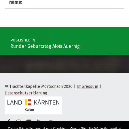
name:
Post navigation
PUBLISHED IN
Runder Geburtstag Alois Auernig
© Trachtenkapelle Mörtschach 2026
|
Impressum
|
Datenschutzerklärung
Facebook
Instagram
Flickr
Yotube
Back to top ↑
Diese Website benutzen Cookies. Wenn Sie die Website weiter