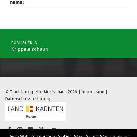
name:
Post navigation
PUBLISHED IN
Krippele schaun
© Trachtenkapelle Mörtschach 2026
|
Impressum
|
Datenschutzerklärung
Facebook
Instagram
Flickr
Yotube
Back to top ↑
Diese Website benutzen Cookies. Wenn Sie die Website weiter