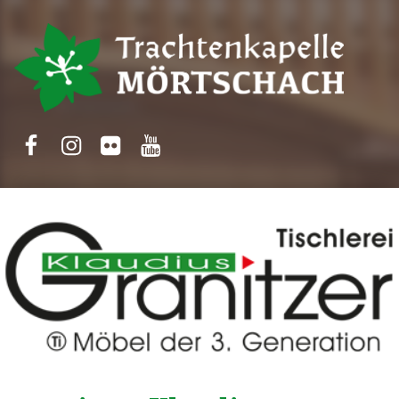
Trachtenkapelle Mörtschach
Facebook
Instagram
Flickr
Yotube