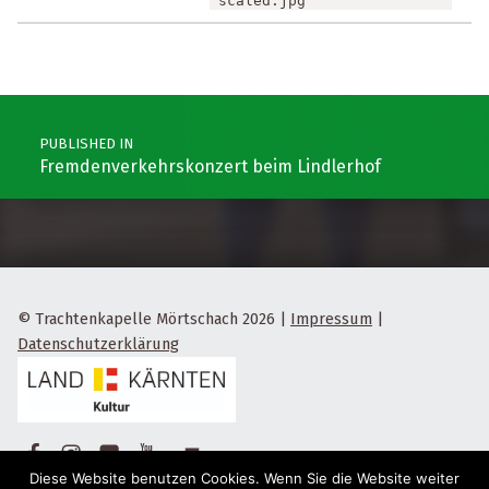
scaled.jpg
Post navigation
PUBLISHED IN
Fremdenverkehrskonzert beim Lindlerhof
© Trachtenkapelle Mörtschach 2026
|
Impressum
|
Datenschutzerklärung
Facebook
Instagram
Flickr
Yotube
Back to top ↑
Diese Website benutzen Cookies. Wenn Sie die Website weiter