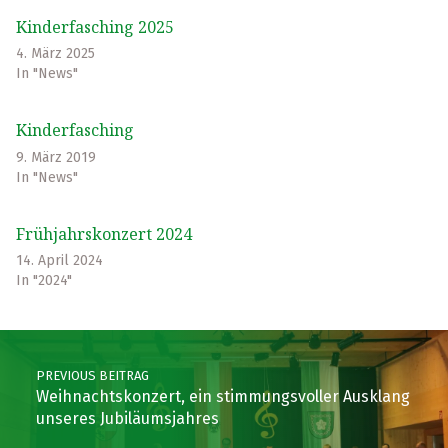
Kinderfasching 2025
4. März 2025
In "News"
Kinderfasching
9. März 2019
In "News"
Frühjahrskonzert 2024
14. April 2024
In "2024"
Skip back to main navigation
Post navigation
PREVIOUS BEITRAG
Weihnachtskonzert, ein stimmungsvoller Ausklang
unseres Jubiläumsjahres