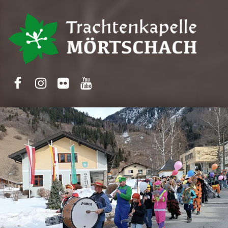
Trachtenkapelle Mörtschach
Facebook
Instagram
Flickr
Yotube