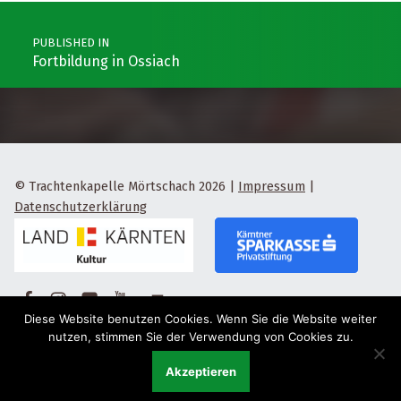
Post navigation
PUBLISHED IN
Fortbildung in Ossiach
© Trachtenkapelle Mörtschach 2026
|
Impressum
|
Datenschutzerklärung
Facebook
Instagram
Flickr
Yotube
Back to top ↑
Diese Website benutzen Cookies. Wenn Sie die Website weiter
nutzen, stimmen Sie der Verwendung von Cookies zu.
Akzeptieren
Menu