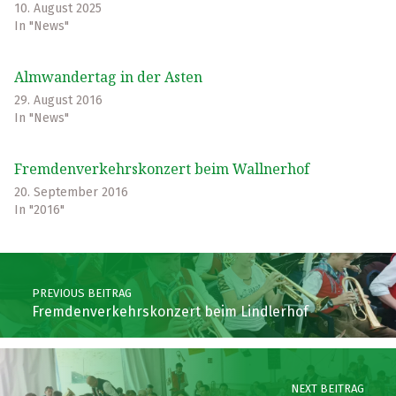
10. August 2025
In "News"
Almwandertag in der Asten
29. August 2016
In "News"
Fremdenverkehrskonzert beim Wallnerhof
20. September 2016
In "2016"
Skip back to main navigation
Post navigation
PREVIOUS BEITRAG
Fremdenverkehrskonzert beim Lindlerhof
NEXT BEITRAG