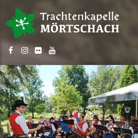
Trachtenkapelle Mörtschach
Facebook
Instagram
Flickr
Yotube