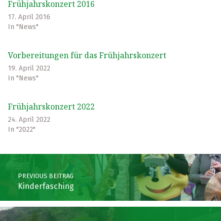
Frühjahrskonzert 2016
17. April 2016
In "News"
Vorbereitungen für das Frühjahrskonzert
19. April 2022
In "News"
Frühjahrskonzert 2022
24. April 2022
In "2022"
Skip back to main navigation
Post navigation
PREVIOUS BEITRAG
Kinderfasching