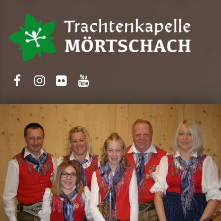
Trachtenkapelle Mörtschach
Facebook
Instagram
Flickr
Yotube