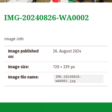
IMG-20240826-WA0002
Image info
Image published
26. August 2024
on:
Image size:
720 × 339 px
Image file name:
IMG-20240826-
WA0002.jpg
Post navigation