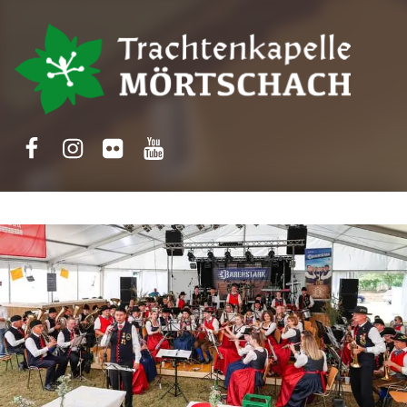
Trachtenkapelle Mörtschach
Facebook
Instagram
Flickr
Yotube