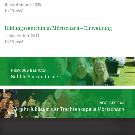
8. September 2015
In "News"
Bildungszentrum in Mörtschach – Einweihung
1. November 2017
In "News"
Skip back to main navigation
Post navigation
PREVIOUS BEITRAG
Bubble Soccer Turnier
NEXT BEITRAG
90-Jahr-Jubiläum der Trachtenkapelle Mörtschach