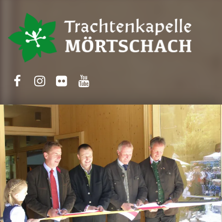
Trachtenkapelle Mörtschach
Facebook
Instagram
Flickr
Yotube