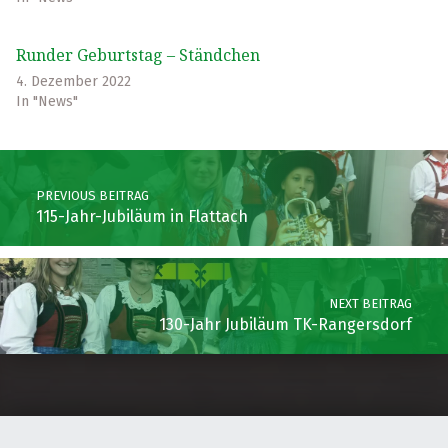
Runder Geburtstag – Ständchen
4. Dezember 2022
In "News"
Skip back to main navigation
Post navigation
PREVIOUS BEITRAG
115-Jahr-Jubiläum in Flattach
NEXT BEITRAG
130-Jahr Jubiläum TK-Rangersdorf