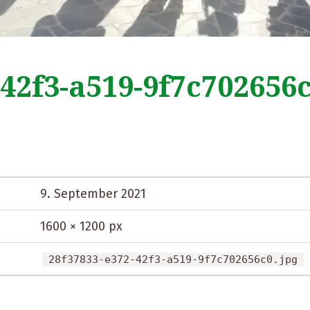
-42f3-a519-9f7c702656
9. September 2021
1600 × 1200 px
28f37833-e372-42f3-a519-9f7c702656c0.jpg