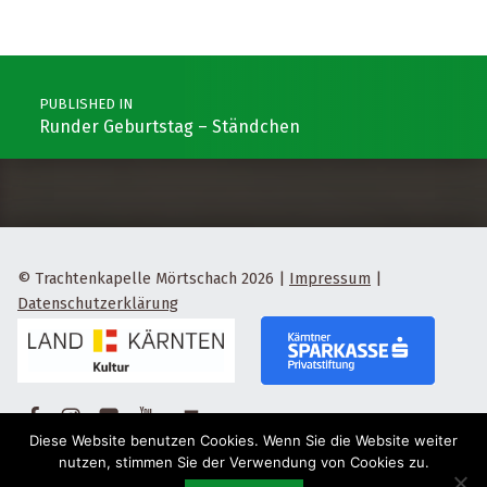
Post navigation
PUBLISHED IN
Runder Geburtstag – Ständchen
© Trachtenkapelle Mörtschach 2026
|
Impressum
|
Datenschutzerklärung
Facebook
Instagram
Flickr
Yotube
Back to top ↑
Diese Website benutzen Cookies. Wenn Sie die Website weiter
nutzen, stimmen Sie der Verwendung von Cookies zu.