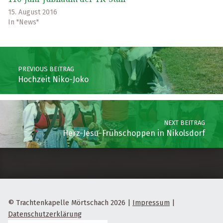
15. August 2016
In "News"
Skip back to main navigation
Post navigation
PREVIOUS BEITRAG
Hochzeit Niko-Joko
NEXT BEITRAG
Herz-Jesu-Frühschoppen in Nikolsdorf
© Trachtenkapelle Mörtschach 2026
|
Impressum
|
Datenschutzerklärung