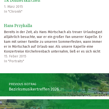
TK Donnerskirchen
1. März 2015
In "Chronik"
Hans Przykalla
Bereits in der Zeit, als Hans Mörtschach als treuer Urlaubsgast
alljährlich besuchte, war er ein großer Fan unserer Kapelle. Er
kam mit seiner Familie zu unseren Sommerfesten, wann immer
er in Mörtschach auf Urlaub war. Als unsere Kapelle eine
Konzertreise Kirchehrenbach unternahm, ließ er es sich nicht
nehmen, uns mit seinen…
15. Feber 2015
In "Portraits"
Skip back to main navigation
Post navigation
PREVIOUS BEITRAG
Bezirksmusikertreffen 2026