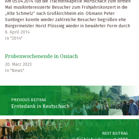
Am 05.04.2014 lud die Trachtenkapelle Mörtschach zum dritten
Mal musikinteressierte Besucher zum Frühjahrskonzert in die
„Alte Schmelz“ nach Großkirchheim ein. Obmann Peter
Suntinger konnte wieder zahlreiche Besucher begrüßen ehe
Bürgermeister Horst Plössnig wieder in bewährter Form durch
das bunt gemischte Programm führte. Die Stücke wurden
6. April 2014
abwechselnd vom Kapellmeister Richard Unterreiner…
In "2014"
Probenwochenende in Ossiach
20. März 2023
In "News"
Skip back to main navigation
Post navigation
PREVIOUS BEITRAG
Erntedank in Keutschach
NEXT BEITRAG